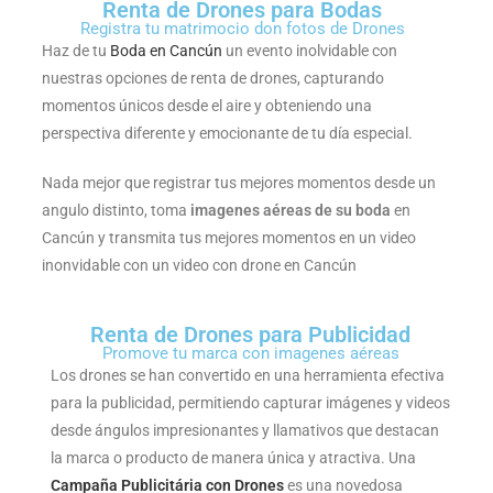
era
Renta de Drones para Bodas
ima
dro
los
men
gen
Registra tu matrimocio don fotos de Drones
ción
gne
los
cam
Haz de tu
Boda en Cancún
un evento inolvidable con
rme
es
, su
s de
de
bios
nuestras opciones de renta de drones, capturando
eno
nítid
vuel
alta
ura
de
momentos únicos desde el aire y obteniendo una
do
as y
o
es
reso
uct
clim
perspectiva diferente y emocionante de tu día especial.
nza
det
más
luci
estr
a y
ava
alla
prec
ón y
La
tien
Nada mejor que registrar tus mejores momentos desde un
ha
das
iso
una
en
angulo distinto, toma
imagenes aéreas de su boda
en
nes
que
ES
par
mej
más
Cancún y transmita tus mejores momentos en un video
dro
te
NT
a
or
tiem
inonvidable con un video con drone en Cancún
los
per
TE
obt
defi
po
de
miti
SIS
ener
nici
de
ía
rán
Renta de Drones para Publicidad
RE
mej
ón
.
aut
Promove tu marca con imagenes aéreas
olog
disf
Y
ores
ono
Los drones se han convertido en una herramienta efectiva
tecn
ruta
OS
resu
mia
para la publicidad, permitiendo capturar imágenes y videos
La
r de
ST
ltad
de
desde ángulos impresionantes y llamativos que destacan
tus
BU
os
S
vuel
la marca o producto de manera única y atractiva. Una
recu
RO
NE
o
Campaña Publicitária con Drones
es una novedosa