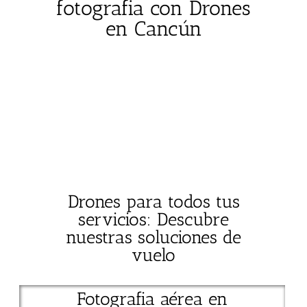
fotografia con Drones
en Cancún
Ofrecemos renta de drones en Cancún con un servicio
de filmación aérea, fotografía y video de alta calidad
para todo tipo de eventos. Con equipo de última
generación y profesionales experimentados, podemos
capturar tomas aéreas espectaculares de lugares
emblemáticos de Cancún, playas, hoteles y eventos al
aire libre.
Drones para todos tus
servicios: Descubre
nuestras soluciones de
vuelo
Fotografia aérea en