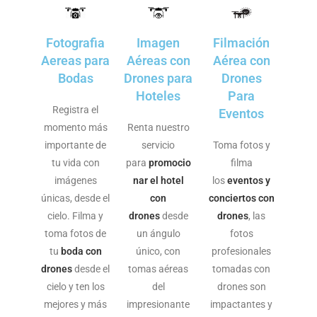
Fotografia
Imagen
Filmación
Aereas para
Aéreas con
Aérea con
Bodas
Drones para
Drones
Hoteles
Para
as
Registra el
Eventos
stri
momento más
Renta nuestro
indu
importante de
servicio
Toma fotos y
rsas
tu vida con
para
promocio
filma
dive
imágenes
nar el hotel
los
eventos y
en
únicas, desde el
con
conciertos con
osa
cielo. Filma y
drones
desde
drones
, las
vali
DR
toma fotos de
un ángulo
fotos
a
O
aire.
tu
boda con
único, con
profesionales
ent
NE
el
drones
desde el
tomas aéreas
tomadas con
ami
FU
de
cielo y ten los
del
drones son
herr
LL
des
mejores y más
impresionante
impactantes y
una
HD