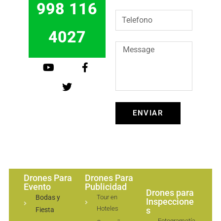
998 116
4027
ENVIAR
Drones Para
Drones Para
Evento
Publicidad
Drones para
Bodas y
Tour en
Inspeccione
Hoteles
s
Fiesta
Fotogrametía