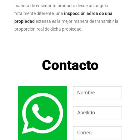
erd
S
O
manera de enseñar tu producto desde un ángulo
os
NE
DR
totalmente diferente, una
inspección aérea de una
en
O
EN
propiedad
extensa es la mejor manera de transmitir la
alta
DR
DA
proporción real de dicha propiedad.
defi
ZA
nici
AN
ón.
AV
Contacto
IA
OG
OL
CN
TE