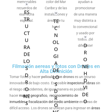
dad
memorables
color del Mar
ayudan a
en
VI
cali
recuerdos de
Caribe y de las
promocionar
olos
ES
DE
alta
esa fecha
instalaciones y
de una manera
énd
O
TR
TE
y de
especial.
áreas de tu
muy distinta a
virti
U
isas
hotel
lo convencional
C
con
Nue
CT
prec
y usado por
N
es,
stro
U
as
todos. ¡Sé
OL
gen
s
D
tom
diferente!
RA
O
imá
dro
R
ener
DE
de
GI
nes
obt
O
LO
tura
con
A
así
NE
Filmación aereas y fotos con Drones en
S
cap
cap
DE
o
Alta Definición
H
y
acid
D
LO
end
Tomar fotos y hacer
peliculas con drones
es un recurso
D
trol
ad
R
miti
S
innovador y de bajo costo. Es posible
inspecionar obras
sin
con
VI
de
O
per
el riesgo de acidentes, de igual manera es posible
D
,
gra
DE
NE
os,
hacer
mapeo geografico
,
reconocieminto de
R
ción
baci
O
vuel
inmuebles
y
fiscalización del medio ambiente
en áreas de
S
O
ega
ón
los
difícil acceso. Los drones se utilizan para ingresar en
áreas
nav
Full