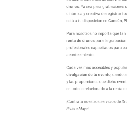
drones
. Ya sea para grabaciones o
dinámica y creativa de registrar t
está a tu disposición en
Cancún
,
P
Para nosotros no importa que tan
renta de drones
para la grabación
profesionales capacitados para cap
acontecimiento.
Cada vez más accesibles y popular
divulgación de tu evento
, dando a
y las proporciones que dicho even
en todo lo relacionado a la renta
¡Contrata nuestros servicios de
Dr
Riviera Maya
!