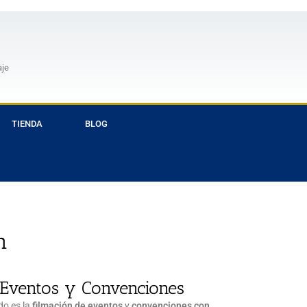
aje
TIENDA
BLOG
n
Eventos y Convenciones
do es la
filmación de eventos
y
convenciones con