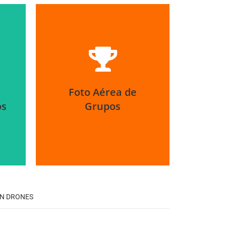
Grupos y
convenciones con
Foto Aérea de
Drones
Grupos
os
ON DRONES