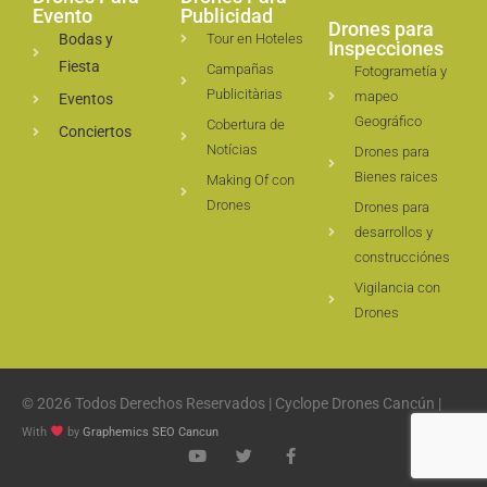
Evento
Publicidad
Drones para
Bodas y
Tour en Hoteles
Inspecciones
Fiesta
Campañas
Fotogrametía y
Publicitàrias
mapeo
Eventos
Geográfico
Cobertura de
Conciertos
Notícias
Drones para
Bienes raices
Making Of con
Drones
Drones para
desarrollos y
construcciónes
Vigilancia con
Drones
© 2026 Todos Derechos Reservados | Cyclope Drones Cancún |
With
by
Graphemics
SEO Cancun