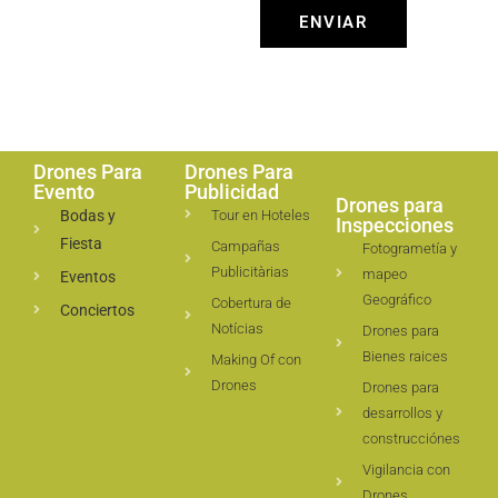
ENVIAR
Drones Para
Drones Para
Evento
Publicidad
Drones para
Bodas y
Tour en Hoteles
Inspecciones
Fiesta
Campañas
Fotogrametía y
Publicitàrias
mapeo
Eventos
Geográfico
Cobertura de
Conciertos
Notícias
Drones para
Bienes raices
Making Of con
Drones
Drones para
desarrollos y
construcciónes
Vigilancia con
Drones