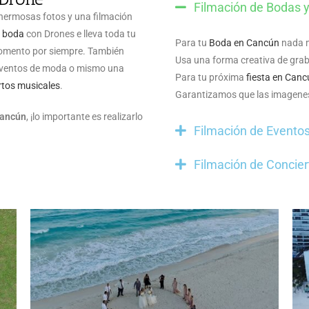
Filmación de Bodas y
hermosas fotos y una filmación
u boda
con Drones e lleva toda tu
Para tu
Boda en Cancún
nada má
momento por siempre. También
Usa una forma creativa de grab
eventos de moda o mismo una
Para tu próxima
fiesta en Canc
rtos musicales
.
Garantizamos que las imagenes
ancún
, ¡lo importante es realizarlo
Filmación de Evento
Filmación de Concier