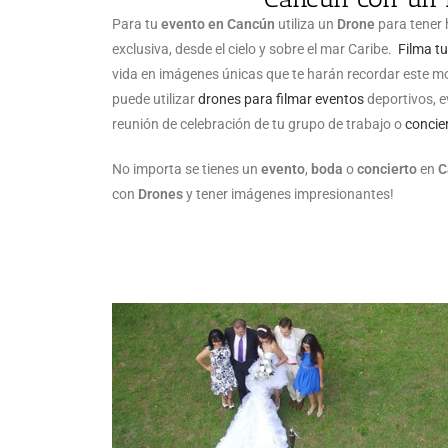
Para tu
evento en Cancún
utiliza un
Drone
para tener 
exclusiva, desde el cielo y sobre el mar Caribe.
Filma t
vida en imágenes únicas que te harán recordar este 
puede utilizar
drones para filmar eventos
deportivos, 
reunión de celebración de tu grupo de trabajo o
concie
No importa se tienes un
evento
,
boda
o
concierto
en
C
con
Drones
y tener imágenes impresionantes!