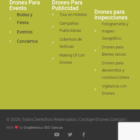
Drones Para
Drones Para
Evento
Publicidad
Drones para
Bodas y
Tour en Hoteles
Inspecciones
Fiesta
Campañas
Fotogrametía y
Publicitàrias
mapeo
Eventos
Geográfico
Cobertura de
Conciertos
Notícias
Drones para
Bienes raices
Making Of con
Drones
Drones para
desarrollos y
construcciónes
Vigilancia con
Drones
© 2026 Todos Derechos Reservados | Cyclope Drones Cancún |
With
by
Graphemics
SEO Cancun