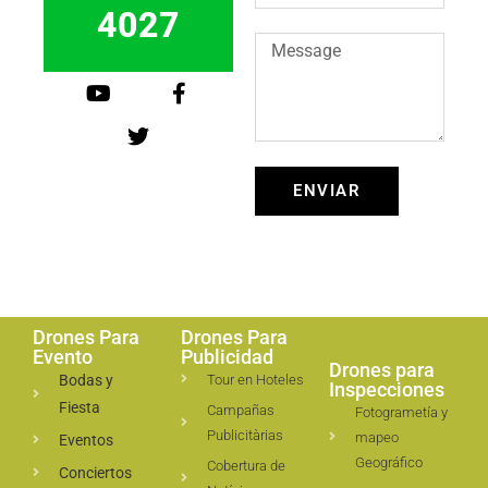
4027
ENVIAR
Drones Para
Drones Para
Evento
Publicidad
Drones para
Bodas y
Tour en Hoteles
Inspecciones
Fiesta
Campañas
Fotogrametía y
Publicitàrias
mapeo
Eventos
Geográfico
Cobertura de
Conciertos