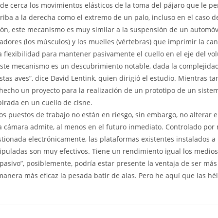
e cerca los movimientos elásticos de la toma del pájaro que le p
riba a la derecha como el extremo de un palo, incluso en el caso 
ión, este mecanismo es muy similar a la suspensión de un automóvil
adores (los músculos) y los muelles (vértebras) que imprimir la can
 la flexibilidad para mantener pasivamente el cuello en el eje del v
ste mecanismo es un descubrimiento notable, dada la complejidad
tas aves”, dice David Lentink, quien dirigió el estudio. Mientras ta
hecho un proyecto para la realización de un prototipo de un siste
irada en un cuello de cisne.
tos puestos de trabajo no están en riesgo, sin embargo, no alterar e
a cámara admite, al menos en el futuro inmediato. Controlado por
tionada electrónicamente, las plataformas existentes instalados a
ipuladas son muy efectivos. Tiene un rendimiento igual los medio
pasivo”, posiblemente, podría estar presente la ventaja de ser más 
nera más eficaz la pesada batir de alas. Pero he aquí que las hél