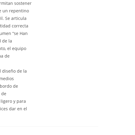
ermitan sostener
de un repentino
. Se articula
tidad correcta
olumen “se Han
 de la
nto, el equipo
ma de
l diseño de la
 medios
 bordo de
s de
ligero y para
ices dar en el