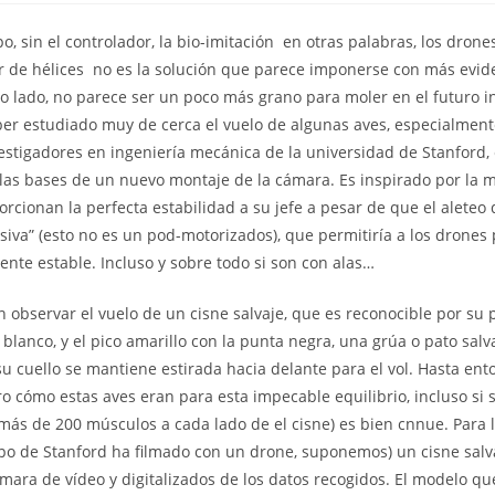
o, sin el controlador, la bio-imitación  en otras palabras, los dron
ar de hélices  no es la solución que parece imponerse con más evide
tro lado, no parece ser un poco más grano para moler en el futuro 
r estudiado muy de cerca el vuelo de algunas aves, especialment
vestigadores en ingeniería mecánica de la universidad de Stanford, 
las bases de un nuevo montaje de la cámara. Es inspirado por la
orcionan la perfecta estabilidad a su jefe a pesar de que el aleteo 
siva” (esto no es un pod-motorizados), que permitiría a los drones
ente estable. Incluso y sobre todo si son con alas…
on observar el vuelo de un cisne salvaje, que es reconocible por su
lanco, y el pico amarillo con la punta negra, una grúa o pato salv
u cuello se mantiene estirada hacia delante para el vol. Hasta en
aro cómo estas aves eran para esta impecable equilibrio, incluso si 
 más de 200 músculos a cada lado de el cisne) es bien cnnue. Para l
ipo de Stanford ha filmado con un drone, suponemos) un cisne salv
mara de vídeo y digitalizados de los datos recogidos. El modelo qu