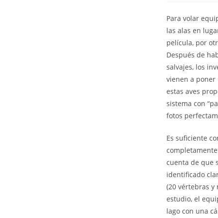
Para volar equip
las alas en lug
película, por o
Después de habe
salvajes, los in
vienen a poner 
estas aves prop
sistema con “pa
fotos perfectam
Es suficiente c
completamente b
cuenta de que s
identificado cl
(20 vértebras y
estudio, el equ
lago con una cá