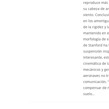
reproduce más d
su cabeza de ar
viento. Conclus
en los amortigu
de la rigidez y
mantenido en e
morfología de es
de Stanford ha 
suspensión insp
Interesante, es
cinemática de l
mecánicos y ges
aeronaves no tr
comunicación, “
compensar de ma
suelo…