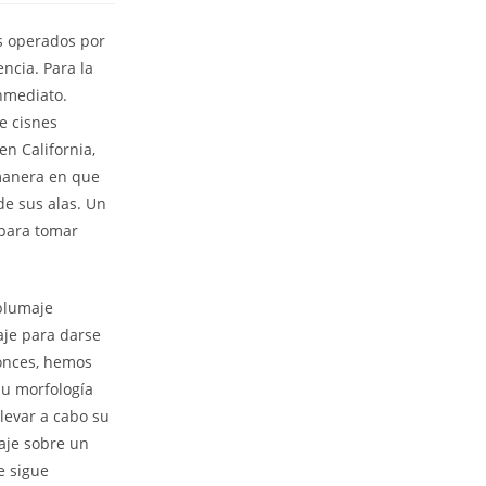
es operados por
ncia. Para la
inmediato.
e cisnes
en California,
 manera en que
de sus alas. Un
 para tomar
 plumaje
aje para darse
tonces, hemos
su morfología
levar a cabo su
aje sobre un
e sigue