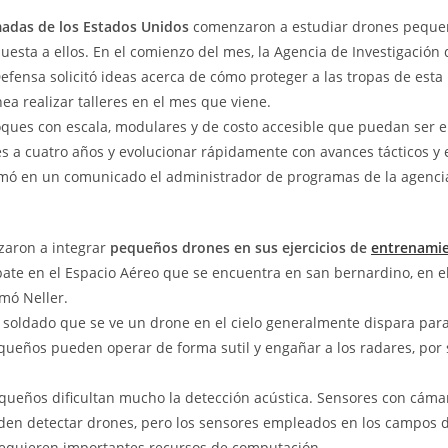
madas de los Estados Unidos
comenzaron a estudiar drones pequeñ
esta a ellos. En el comienzo del mes, la Agencia de Investigación 
fensa solicitó ideas acerca de cómo proteger a las tropas de esta
ea realizar talleres en el mes que viene.
ques con escala, modulares y de costo accesible que puedan ser 
es a cuatro años y evolucionar rápidamente con avances tácticos y
rmó en un comunicado el administrador de programas de la agencia
aron a integrar
pequeños drones en sus ejercicios de
entrenami
te en el Espacio Aéreo que se encuentra en san bernardino, en e
rmó Neller.
 soldado que se ve un drone en el cielo generalmente dispara para
ueños pueden operar de forma sutil y engañar a los radares, por
queños dificultan mucho la detección acústica. Sensores con cám
den detectar drones, pero los sensores empleados en los campos d
equieren importantes recursos de computación.