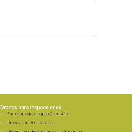
Drones para Inspecciones
Fotogrametía y mapeo Geográfico
Drones para Bienes raices
Drones para desarrollos y construcciónes