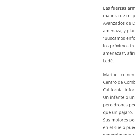
Las fuerzas ar
manera de respu
Avanzados de De
amenaza, y plan
“Buscamos enfo
los próximos tr
amenazas”, afi
Ledé.
Marines comenz
Centro de Comba
California, info
Un infante o un
pero drones peq
que un pájaro.
Sus motores pe
en el suelo pue
generalmente r