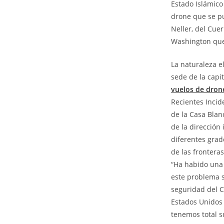
Estado Islámico
drone que se 
Neller, del Cue
Washington que 
La naturaleza e
sede de la capit
vuelos de dron
Recientes Incid
de la Casa Blan
de la dirección
diferentes grado
de las frontera
“Ha habido una 
este problema s
seguridad del C
Estados Unidos
tenemos total s