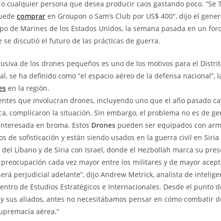
 o cualquier persona que desea producir caos gastando poco. “Se 
puede
comprar
en Groupon o Sam’s Club por US$ 400″, dijo el gener
rpo de Marines de los Estados Unidos, la semana pasada en un for
se discutió el futuro de las prácticas de guerra.
lusiva de los drones pequeños es uno de los motivos para el Distri
al, se ha definido como “el espacio aéreo de la defensa nacional”, 
es
en la región.
entes que involucran drones, incluyendo uno que el año pasado ca
ca, complicaron la situación. Sin embargo, el problema no es de ge
 interesada en broma. Estos
Drones
pueden ser equipados con ar
s de sofisticación y están siendo usados en la guerra civil en Siria
s del Líbano y de Siria con Israel, donde el Hezbollah marca su pres
preocupación cada vez mayor entre los militares y de mayor acept
erá perjudicial adelante”, dijo Andrew Metrick, analista de intelige
entro de Estudios Estratégicos e Internacionales. Desde el punto de
 y sus aliados, antes no necesitábamos pensar en cómo combatir 
upremacía aérea.”