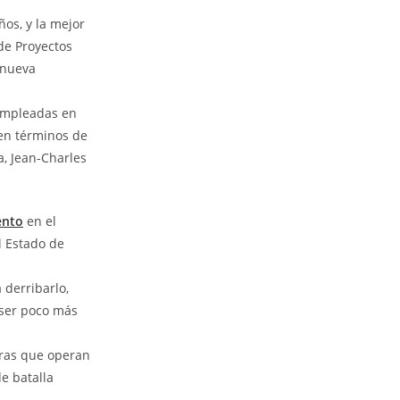
os, y la mejor
de Proyectos
 nueva
empleadas en
 en términos de
, Jean-Charles
ento
en el
l Estado de
 derribarlo,
 ser poco más
aras que operan
e batalla