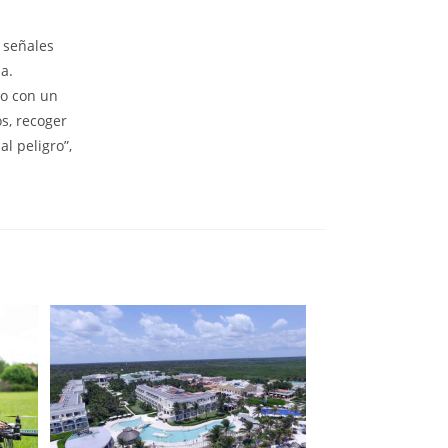
a señales
a.
go con un
s, recoger
l peligro”,