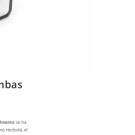
ombas
almente
se ha
mo Hezbolá, el