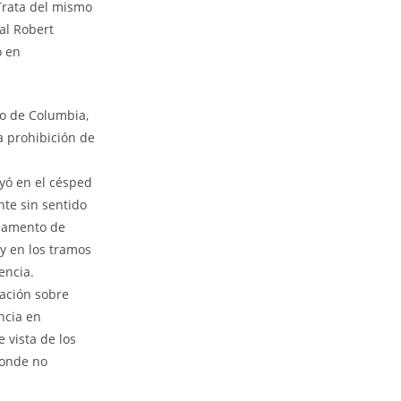
Trata del mismo
al Robert
o en
to de Columbia,
la prohibición de
yó en el césped
nte sin sentido
mamento de
 y en los tramos
encia.
ación sobre
ncia en
 vista de los
donde no