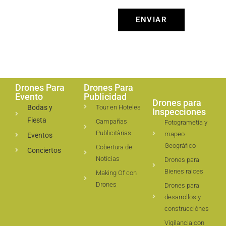
ENVIAR
Drones Para
Drones Para
Evento
Publicidad
Drones para
Bodas y
Tour en Hoteles
Inspecciones
Fiesta
Campañas
Fotogrametía y
Publicitàrias
mapeo
Eventos
Geográfico
Cobertura de
Conciertos
Notícias
Drones para
Bienes raices
Making Of con
Drones
Drones para
desarrollos y
construcciónes
Vigilancia con