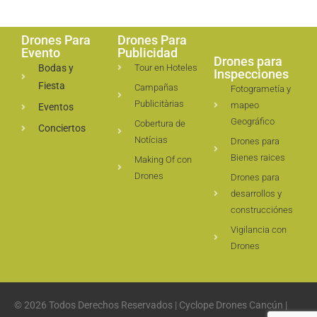
Drones Para
Drones Para
Evento
Publicidad
Drones para
Bodas y
Tour en Hoteles
Inspecciones
Fiesta
Campañas
Fotogrametía y
Publicitàrias
mapeo
Eventos
Geográfico
Cobertura de
Conciertos
Notícias
Drones para
Bienes raices
Making Of con
Drones
Drones para
desarrollos y
construcciónes
Vigilancia con
Drones
© 2026 Todos Derechos Reservados | Cyclope Drones Cancún |