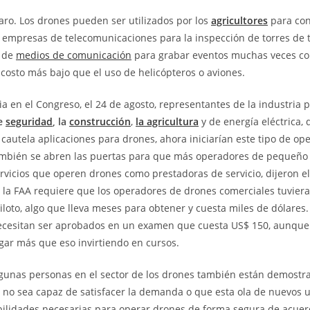
laro. Los drones pueden ser utilizados por los
agricultores
para con
 empresas de telecomunicaciones para la inspección de torres de t
s de
medios de comunicación
para grabar eventos muchas veces c
n costo más bajo que el uso de helicópteros o aviones.
a en el Congreso, el 24 de agosto, representantes de la industria 
e
seguridad
, la
construcción
,
la agricultura
y de energía eléctrica,
cautela aplicaciones para drones, ahora iniciarían este tipo de ope
ambién se abren las puertas para que más operadores de pequeño 
vicios que operen drones como prestadoras de servicio, dijeron el
 la FAA requiere que los operadores de drones comerciales tuviera
iloto, algo que lleva meses para obtener y cuesta miles de dólares.
cesitan ser aprobados en un examen que cuesta US$ 150, aunque
ar más que eso invirtiendo en cursos.
lgunas personas en el sector de los drones también están demost
 no sea capaz de satisfacer la demanda o que esta ola de nuevos 
bilidades necesarias para operar drones de forma segura de acuer