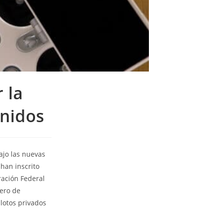
 la
Unidos
ajo las nuevas
han inscrito
tración Federal
mero de
lotos privados