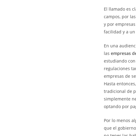
El llamado es c
campos, por las
y por empresa
facilidad y a u
En una audienci
las
empresas d
estudiando con 
regulaciones t
empresas de ser
Hasta entonces,
tradicional de p
simplemente ne
optando por pag
Por lo menos a
que el gobierno
no tener las ha