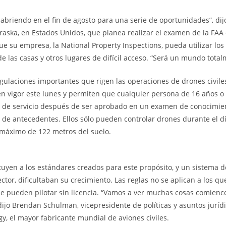
á abriendo en el fin de agosto para una serie de oportunidades”, di
ska, en Estados Unidos, que planea realizar el examen de la FAA 
e su empresa, la National Property Inspections, pueda utilizar los
 de las casas y otros lugares de difícil acceso. “Será un mundo tota
gulaciones importantes que rigen las operaciones de drones civile
n vigor este lunes y permiten que cualquier persona de 16 años o
 de servicio después de ser aprobado en un examen de conocimien
n de antecedentes. Ellos sólo pueden controlar drones durante el dí
n máximo de 122 metros del suelo.
ituyen a los estándares creados para este propósito, y un sistema 
ector, dificultaban su crecimiento. Las reglas no se aplican a los q
 pueden pilotar sin licencia. “Vamos a ver muchas cosas comienc
 dijo Brendan Schulman, vicepresidente de políticas y asuntos jurídi
gy, el mayor fabricante mundial de aviones civiles.