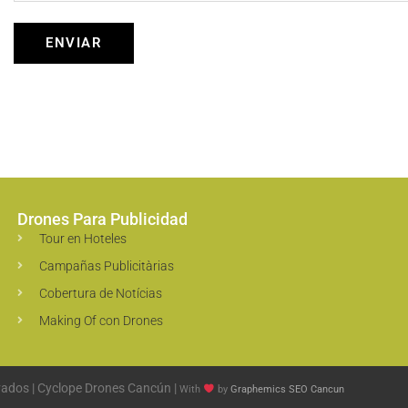
ENVIAR
Drones Para Publicidad
Tour en Hoteles
Campañas Publicitàrias
Cobertura de Notícias
Making Of con Drones
ados | Cyclope Drones Cancún |
With
by
Graphemics
SEO Cancun