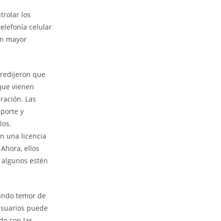
trolar los
elefonía celular
on mayor
predijeron que
 que vienen
ración. Las
porte y
los.
n una licencia
 Ahora, ellos
 algunos estén
rando temor de
usuarios puede
do con las