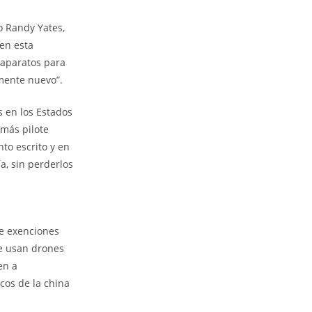
jo Randy Yates,
en esta
 aparatos para
lmente nuevo”.
s en los Estados
 más pilote
to escrito y en
a, sin perderlos
de exenciones
ue usan drones
en a
cos de la china