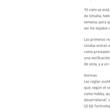
“El cielo se est
de Omaha, Nebra
semana, para qu
ver los tejados
Las primeras re
Unidos entran e
como prestador
una verificació
de vista, y a u
Normas
Las reglas sust
que, según el s
como hobby, que
desarrollarse”,
SZ DJI Technolo