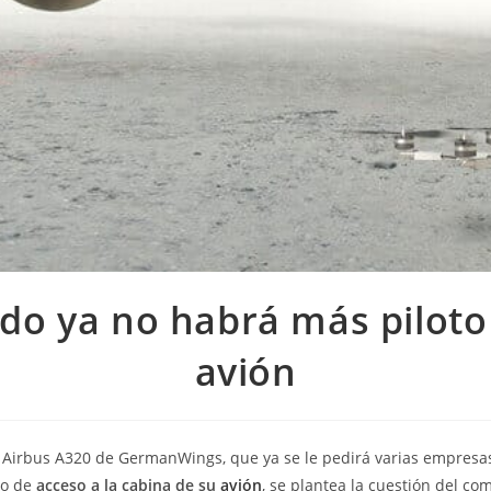
do ya no habrá más piloto 
avión
 Airbus A320 de GermanWings, que ya se le pedirá varias empresa
to de
acceso a la cabina de su
avión
, se plantea la cuestión del c