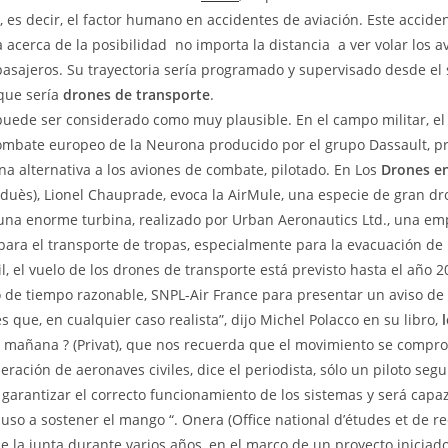
, es decir, el factor humano en accidentes de aviación. Este accid
 acerca de la posibilidad  no importa la distancia  a ver volar los a
pasajeros. Su trayectoria sería programado y supervisado desde el 
 que sería
drones de transporte
.
puede ser considerado como muy plausible. En el campo militar, e
ombate europeo de la Neurona producido por el grupo Dassault, pr
a alternativa a los aviones de combate, pilotado. En Los
Drones en
duès), Lionel Chauprade, evoca la AirMule, una especie de gran dr
una enorme turbina, realizado por Urban Aeronautics Ltd., una emp
para el transporte de tropas, especialmente para la evacuación de 
l, el vuelo de los drones de transporte está previsto hasta el año 20
 de tiempo razonable, SNPL-Air France para presentar un aviso de h
s que, en cualquier caso realista”, dijo Michel Polacco en su libro,
 mañana ? (Privat), que nos recuerda que el movimiento se compr
eración de aeronaves civiles, dice el periodista, sólo un piloto seg
garantizar el correcto funcionamiento de los sistemas y será capa
cluso a sostener el mango “. Onera (Office national d’études et de 
de la junta durante varios años, en el marco de un proyecto iniciado