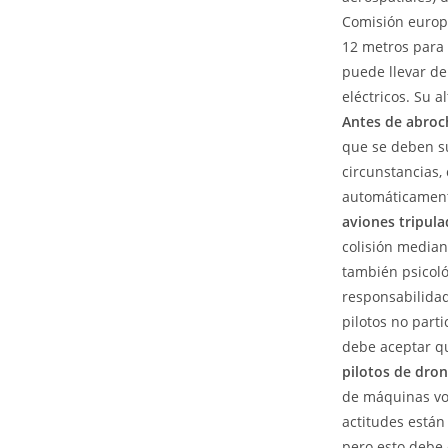
Comisión europe
12 metros para 
puede llevar de
eléctricos. Su a
Antes de abroc
que se deben su
circunstancias,
automáticamente
aviones tripul
colisión median
también psicoló
responsabilidad
pilotos no part
debe aceptar qu
pilotos de dron
de máquinas vol
actitudes están
pero esto debe 