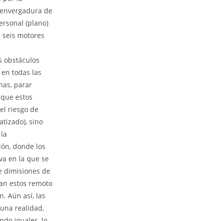
a envergadura de
ersonal (plano)
s seis motores
s obstáculos
 en todas las
nas, parar
 que estos
el riesgo de
atizado), sino
 la
ión, donde los
va en la que se
e dimisiones de
lan estos remoto
. Aún así, las
una realidad,
ndo iguales, lo