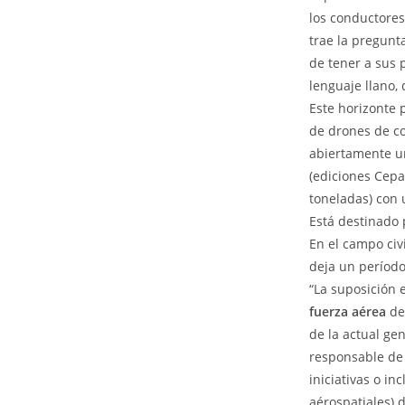
los conductores
trae la pregunta
de tener a sus 
lenguaje llano,
Este horizonte 
de drones de c
abiertamente un
(ediciones Cepa
toneladas) con 
Está destinado 
En el campo civi
deja un período
“La suposición e
fuerza aérea
de
de la actual gen
responsable de 
iniciativas o in
aérospatiales) 