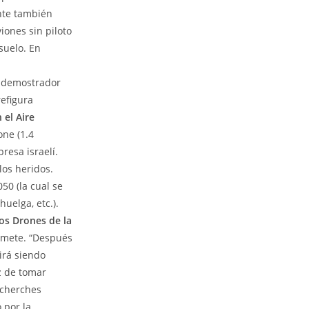
ente también
viones sin piloto
suelo. En
l demostrador
efigura
 el Aire
one (1.4
resa israelí.
los heridos.
50 (la cual se
uelga, etc.).
los Drones de la
omete. “Después
uirá siendo
z de tomar
recherches
 por la