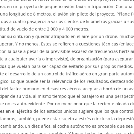
a, en un proyecto de pequeño avión-taxi sin tripulación. Con un
una longitud de 8 metros, el avión sin piloto del proyecto, PPlane P
 dos a cuatro pasajeros a varios cientos de kilómetros gracias a su
ltitud de vuelo de entre 2 000 y 4 000 metros.
har su cinturón
y quedar atrapado en el aire por un drone, mucho
perar. Y no menos. Estos se refieren a cuestiones técnicas (enlace
 con la base a pesar de la previsible escasez de frecuencias hertzia
 a cualquier avería o imprevisto), de organización (para asegurar
ados
que vuelan para ser capaz de evitarlo por sus propios medios, 
te el desarrollo de un control de tráfico aéreo en gran parte autom
gico. Lo que puede ser la relevancia de los resultados, destacando
 del factor humano en desastres aéreos, aceptar a bordo de un av
icipar de su vida, al mismo tiempo que el pasajero es una perspecti
e no es auto-evidente. Por no mencionar que la reciente oleada d
es en el Ejército
de los estados unidos sugiere que los que contro
adoras, también, puede estar sujeto a estrés o incluso la depresión
 cambiando. En diez años, el coche autónomo es probable que sea 
conseguir que las cosas cambien. Y luego, todas las otras cosas sie