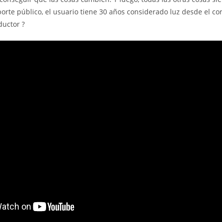
porte público, el usuario tiene 30 años considerado luz desde el co
ductor ?