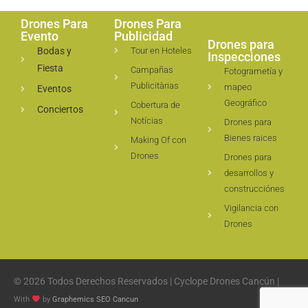
Drones Para
Drones Para
Evento
Publicidad
Drones para
Bodas y
Tour en Hoteles
Inspecciones
Fiesta
Campañas
Fotogrametía y
Publicitàrias
mapeo
Eventos
Geográfico
Cobertura de
Conciertos
Notícias
Drones para
Bienes raices
Making Of con
Drones
Drones para
desarrollos y
construcciónes
Vigilancia con
Drones
© 2026 Todos Derechos Reservados | Cyclope Drones Cancún |
With
by
Graphemics
SEO Cancun