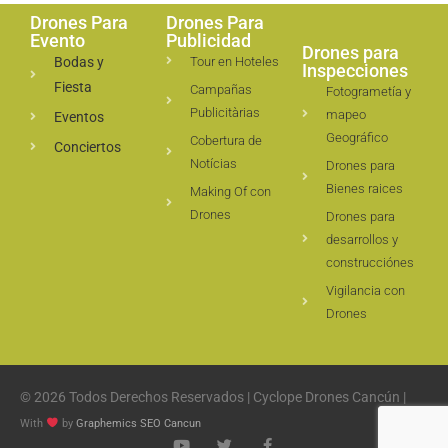
Drones Para
Drones Para
Evento
Publicidad
Drones para
Bodas y
Tour en Hoteles
Inspecciones
Fiesta
Campañas
Fotogrametía y
Publicitàrias
mapeo
Eventos
Geográfico
Cobertura de
Conciertos
Notícias
Drones para
Bienes raices
Making Of con
Drones
Drones para
desarrollos y
construcciónes
Vigilancia con
Drones
© 2026 Todos Derechos Reservados | Cyclope Drones Cancún |
With
by
Graphemics
SEO Cancun