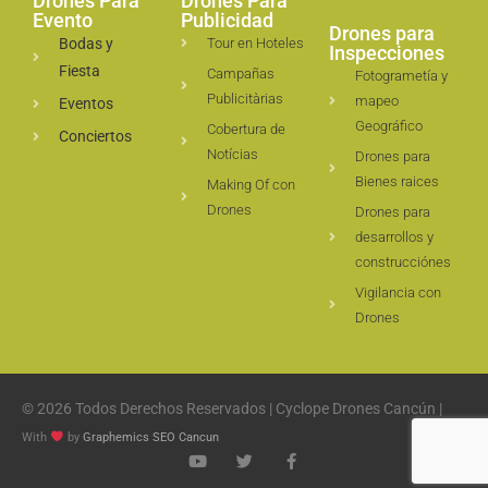
Drones Para
Drones Para
Evento
Publicidad
Drones para
Bodas y
Tour en Hoteles
Inspecciones
Fiesta
Campañas
Fotogrametía y
Publicitàrias
mapeo
Eventos
Geográfico
Cobertura de
Conciertos
Notícias
Drones para
Bienes raices
Making Of con
Drones
Drones para
desarrollos y
construcciónes
Vigilancia con
Drones
© 2026 Todos Derechos Reservados | Cyclope Drones Cancún |
With
by
Graphemics
SEO Cancun