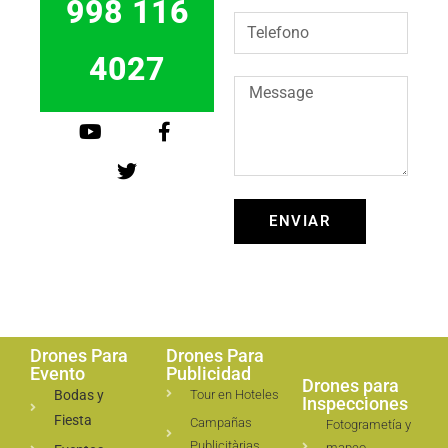
998 116
4027
ENVIAR
Drones Para
Drones Para
Evento
Publicidad
Drones para
Bodas y
Tour en Hoteles
Inspecciones
Fiesta
Campañas
Fotogrametía y
Publicitàrias
mapeo