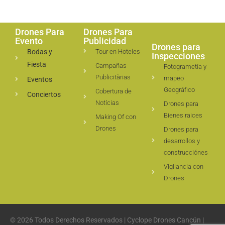
Drones Para
Drones Para
Evento
Publicidad
Drones para
Bodas y
Tour en Hoteles
Inspecciones
Fiesta
Campañas
Fotogrametía y
Publicitàrias
mapeo
Eventos
Geográfico
Cobertura de
Conciertos
Notícias
Drones para
Bienes raices
Making Of con
Drones
Drones para
desarrollos y
construcciónes
Vigilancia con
Drones
© 2026 Todos Derechos Reservados | Cyclope Drones Cancún |