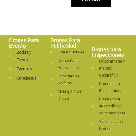
Drones Para
Drones Para
Evento
Publicidad
Drones para
Bodas y
Tour en Hoteles
Inspecciones
Fiesta
Campañas
Fotogrametía y
Publicitàrias
mapeo
Eventos
Geográfico
Cobertura de
Conciertos
Notícias
Drones para
Bienes raices
Making Of con
Drones
Drones para
desarrollos y
construcciónes
Vigilancia con
Drones