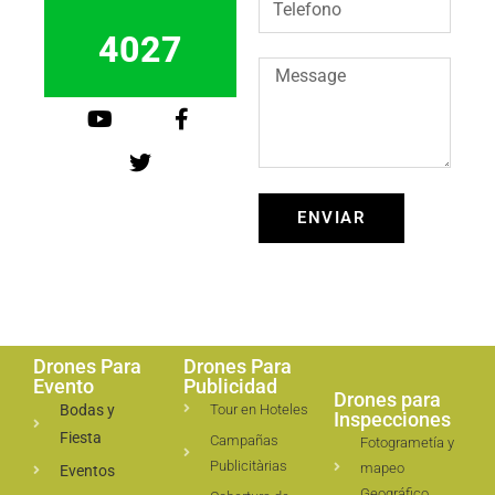
4027
ENVIAR
Drones Para
Drones Para
Evento
Publicidad
Drones para
Bodas y
Tour en Hoteles
Inspecciones
Fiesta
Campañas
Fotogrametía y
Publicitàrias
mapeo
Eventos
Geográfico