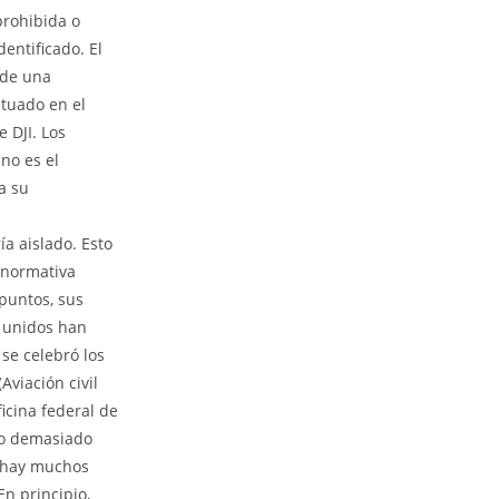
prohibida o
entificado. El
 de una
ituado en el
e DJI. Los
no es el
a su
ía aislado. Esto
 normativa
 puntos, sus
s unidos han
 se celebró los
Aviación civil
icina federal de
ado demasiado
hay muchos
En principio,