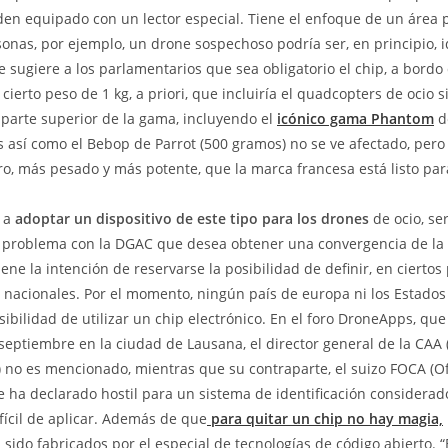
orden equipado con un lector especial. Tiene el enfoque de un área 
onas, por ejemplo, un drone sospechoso podría ser, en principio, id
 sugiere a los parlamentarios que sea obligatorio el chip, a bordo
ierto peso de 1 kg, a priori, que incluiría el quadcopters de ocio s
parte superior de la gama, incluyendo el
icónico gama Phantom
d
 así como el Bebop de Parrot (500 gramos) no se ve afectado, pero 
o, más pesado y más potente, que la marca francesa está listo par
a a
adoptar un dispositivo de este tipo para los drones
de ocio, ser
ri problema con la DGAC que desea obtener una convergencia de la
ene la intención de reservarse la posibilidad de definir, en ciertos
nacionales. Por el momento, ningún país de europa ni los Estado
ibilidad de utilizar un chip electrónico. En el foro DroneApps, que
septiembre en la ciudad de Lausana, el director general de la CAA (
) no es mencionado, mientras que su contraparte, el suizo FOCA (Of
, se ha declarado hostil para un sistema de identificación consider
ifícil de aplicar. Además de que
para quitar un chip no hay magia,
sido fabricados por el especial de tecnologías de código abierto. “