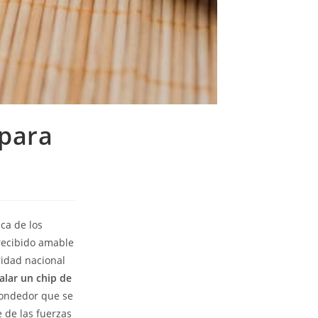
 para
ca de los
 recibido amable
ridad nacional
lar un chip de
pondedor que se
e de las fuerzas