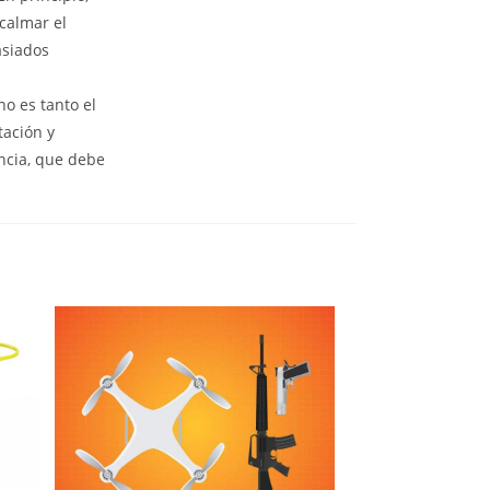
 calmar el
asiados
no es tanto el
tación y
ncia, que debe