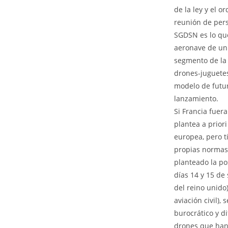
de la ley y el 
reunión de pers
SGDSN es lo que
aeronave de un c
segmento de la 
drones-juguetes
modelo de futur
lanzamiento.
Si Francia fuer
plantea a prio
europea, pero ti
propias normas 
planteado la pos
días 14 y 15 de 
del reino unido
aviación civil)
burocrático y d
drones que han 