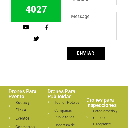
4027
ENVIAR
Drones Para
Drones Para
Evento
Publicidad
Drones para
Bodas y
Tour en Hoteles
Inspecciones
Fiesta
Campañas
Fotogrametía y
Publicitàrias
mapeo
Eventos
Geográfico
Cobertura de
Conciertos