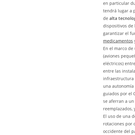
en particular d
tendrá lugar a 
de
alta tecnol
dispositivos de
garantizar el 
medicamentos
y
En el marco de 
(aviones peque
eléctricos) ent
entre las instal
infraestructura
una autonomía q
guiados por el 
se aferran a un
reemplazados, 
El uso de una d
rotaciones por d
occidente del p