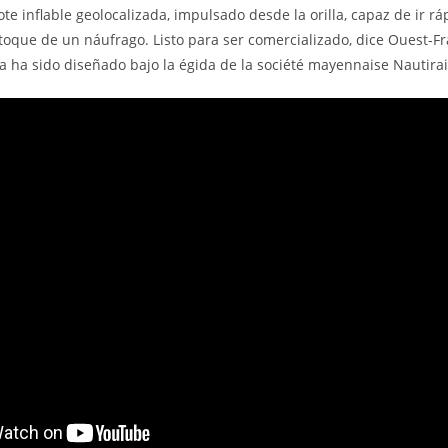
te inflable geolocalizada, impulsado desde la orilla, capaz de ir rá
 toque de un náufrago. Listo para ser comercializado, dice Ouest-Fr
 ha sido diseñado bajo la égida de la société mayennaise Nautirai