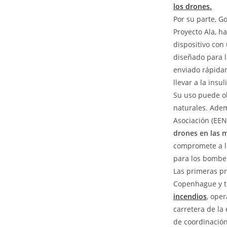
los drones.
Por su parte, G
Proyecto Ala, h
dispositivo con 
diseñado para 
enviado rápidam
llevar a la insu
Su uso puede ob
naturales. Adem
Asociación (EEN
drones en las m
compromete a ll
para los bomber
Las primeras p
Copenhague y t
incendios
, ope
carretera de la
de coordinació