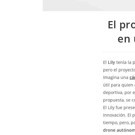
El pr
en 
El
Lily
tenía la 
pero el proyec
Imagina una
cá
útil para quien
deportiva, por 
propuesta, se co
El Lily fue pre
innovación. El 
tiempo, pero, p
drone autóno