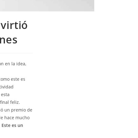
virtió
ones
n en la idea,
como este es
tividad
 esta
inal feliz.
bió un premio de
sde hace mucho
.
Este es un