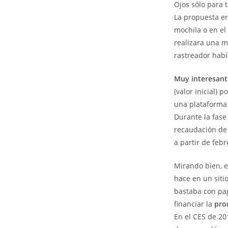
Ojos sólo para t
La propuesta er
mochila o en el 
realizara una ma
rastreador habí
Muy interesant
(valor inicial) p
una plataforma 
Durante la fase
recaudación de 
a partir de feb
Mirando bien, e
hace en un siti
bastaba con pag
financiar la
pro
En el CES de 20