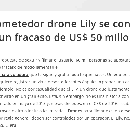
ometedor drone Lily se con
un fracaso de US$ 50 mill
propuesta de seguir y filmar el usuario.
60 mil personas
se apostaro
to fracasó de modo lamentable
mara voladora
que te sigue y graba todo lo que haces. Un equipo 
 quiere registrar un viaje desde diferentes ángulos o grabar una ac
ejemplo. No es por casualidad que el Lily, un drone que justamente
nvirtió en un gran éxito. Esta, sin embargo, no es una historia con f
sentado en mayo de 2015 y, meses después, en el CES de 2016, reci
proyecto atrajo incluso las miradas.
Drones
para filmar existen de
or regla general, deben ser controlados por un operador. El Lily, no
mo
. O era.