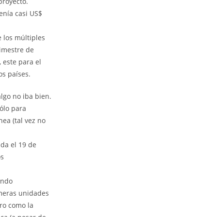
proyecto.
enía casi US$
 los múltiples
rimestre de
 este para el
os países.
lgo no iba bien.
ólo para
ea (tal vez no
da el 19 de
os
endo
imeras unidades
ero como la