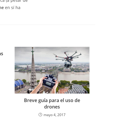
ca (a pesar de
ne
en sí ha
as
Breve guía para el uso de
drones
mayo 4, 2017