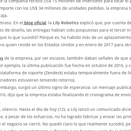
e la compañía recibió US$ 15 millones de inversores para tocar el 
porte con los US$ 34 millones de unidades pedidas, la empresa t
caja.
traso. En el
blog oficial
, la
Lily Robotics
explicó que, por cuenta de
es de diseño, las entregas habían sido pospuestas para el tercer t
ue lo que sucedió? Porque es, ha habido más de un aplazamiento,
ara quien reside en los Estados Unidos y en enero de 2017 para otr
os
de la empresa, por ser escasos, también daban señales de que a
r ejemplo, la última publicación fue hecha en octubre de 2016, y s
 plataforma de soporte (Zendesk) estaba temporalmente fuera de lín
mpradores estuvieran teniendo retorno).
 embargo, surgió un último signo de esperanza: un mensaje publica
16, dijo que la empresa estaba finalizando el cronograma de enví
.
 silencio. Hasta el día de hoy (12): a Lily lanzó un comunicado dici
, a pesar de los esfuerzos, no ha logrado fabricar y enviar las pr
e el negocio se cierró. No quedó claro lo que realmente sucedió, p