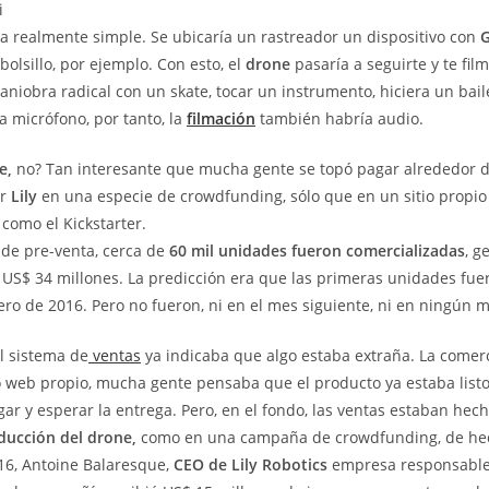
i
a realmente simple. Se ubicaría un rastreador un dispositivo con
bolsillo, por ejemplo. Con esto, el
drone
pasaría a seguirte y te fil
niobra radical con un skate, tocar un instrumento, hiciera un baile,
a micrófono, por tanto, la
filmación
también habría audio.
e,
no? Tan interesante que mucha gente se topó pagar alrededor 
or
Lily
en una especie de crowdfunding, sólo que en un sitio propio
como el Kickstarter.
 de pre-venta, cerca de
60 mil unidades fueron comercializadas
, g
US$ 34 millones. La predicción era que las primeras unidades fu
rero de 2016. Pero no fueron, ni en el mes siguiente, ni en ningún m
l sistema de
ventas
ya indicaba que algo estaba extraña. La comerc
o web propio, mucha gente pensaba que el producto ya estaba listo,
ar y esperar la entrega. Pero, en el fondo, las ventas estaban hec
ducción del drone,
como en una campaña de crowdfunding, de he
16, Antoine Balaresque,
CEO de Lily Robotics
empresa responsable