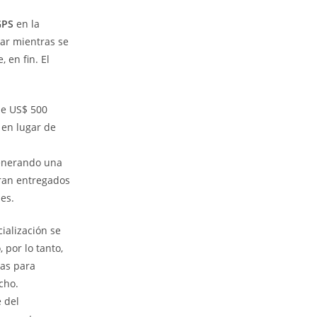
GPS
en la
mar mientras se
 en fin. El
de US$ 500
 en lugar de
enerando una
eran entregados
es.
ialización se
 por lo tanto,
has para
cho.
 del