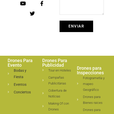
ENVIAR
Drones Para
Drones Para
Evento
Publicidad
Drones para
Bodas y
Tour en Hoteles
Inspecciones
Fiesta
Campañas
Fotogrametía y
Publicitàrias
mapeo
Eventos
Geográfico
Cobertura de
Conciertos
Notícias
Drones para
Bienes raices
Making Of con
Drones
Drones para