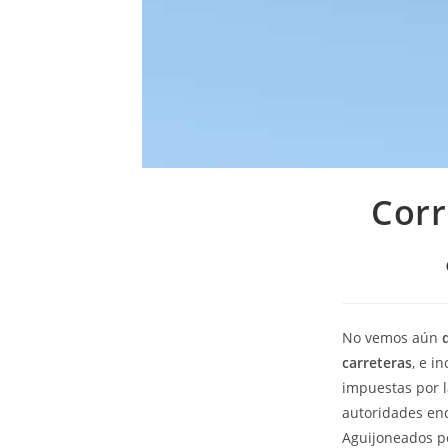
Corr
No vemos aún
carreteras
, e i
impuestas por l
autoridades enc
Aguijoneados po