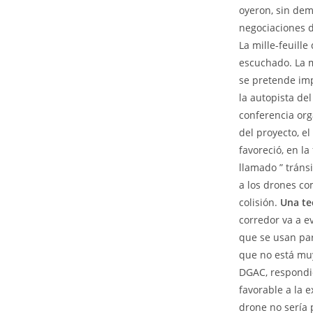
oyeron, sin dem
negociaciones d
La mille-feuill
escuchado. La m
se pretende imp
la autopista del
conferencia org
del proyecto, e
favoreció, en la
llamado ” tránsi
a los drones co
colisión.
Una te
corredor va a e
que se usan par
que no está muy
DGAC, respondie
favorable a la 
drone no sería 