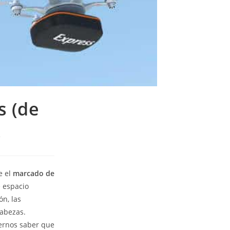
s (de
s
e el
marcado de
e espacio
ón, las
cabezas.
cernos saber que