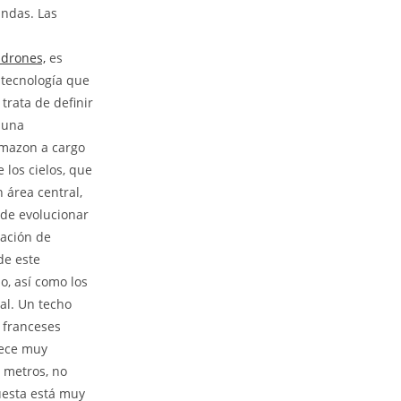
andas. Las
 drones,
es
 tecnología que
rata de definir
n una
Amazon a cargo
 los cielos, que
 área central,
uede evolucionar
tación de
de este
o, así como los
al. Un techo
 franceses
rece muy
0 metros, no
uesta está muy