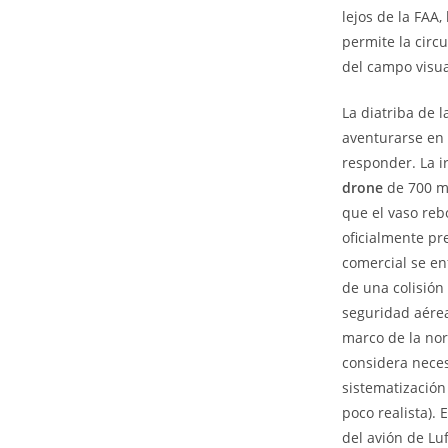
lejos de la FAA
permite la circ
del campo visua
La diatriba de l
aventurarse en 
responder. La i
drone
de 700 me
que el vaso reb
oficialmente pr
comercial se en
de una colisión
seguridad aérea
marco de la nor
considera neces
sistematización
poco realista). 
del avión de Lu