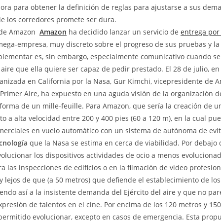
ora para obtener la definición de reglas para ajustarse a sus dem
e los corredores promete ser dura.
e de Amazon 
Amazon
ha decidido lanzar un servicio de
entrega por
ega-empresa, muy discreto sobre el progreso de sus pruebas y la
lementar es, sin embargo, especialmente comunicativo cuando se t
 aire que ella quiere ser capaz de pedir prestado. El 28 de julio, e
anizada en California por la Nasa, Gur Kimchi, vicepresidente de 
l Primer Aire, ha expuesto en una aguda visión de la organización de
 forma de un mille-feuille. Para Amazon, que sería la creación de un
to a alta velocidad entre 200 y 400 pies (60 a 120 m), en la cual p
merciales en vuelo automático con un sistema de autónoma de evi
cnología
que la Nasa se estima en cerca de viabilidad. Por debajo 
volucionar los dispositivos actividades de ocio a menos evolucionad
a las inspecciones de edificios o en la filmación de video profesion
 lejos de que (a 50 metros) que defiende el establecimiento de los
ndo así a la insistente demanda del Ejército del aire y que no pa
expresión de talentos en el cine. Por encima de los 120 metros y 15
permitido evolucionar, excepto en casos de emergencia. Esta prop