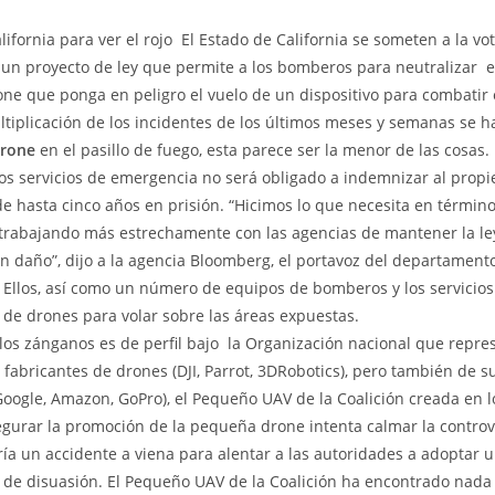
fornia para ver el rojo  El Estado de California se someten a la vo
un proyecto de ley que permite a los bomberos para neutralizar  e
ne que ponga en peligro el vuelo de un dispositivo para combatir e
ltiplicación de los incidentes de los últimos meses y semanas se h
rone
en el pasillo de fuego, esta parece ser la menor de las cosas. 
los servicios de emergencia no será obligado a indemnizar al propie
 de hasta cinco años en prisión. “Hicimos lo que necesita en términ
rabajando más estrechamente con las agencias de mantener la ley
ún daño”, dijo a la agencia Bloomberg, el portavoz del departamen
Ellos, así como un número de equipos de bomberos y los servicios
 de drones para volar sobre las áreas expuestas.
los zánganos es de perfil bajo  la Organización nacional que repre
s fabricantes de drones (DJI, Parrot, 3DRobotics), pero también de s
Google, Amazon, GoPro), el Pequeño UAV de la Coalición creada en l
gurar la promoción de la pequeña drone intenta calmar la controve
ería un accidente a viena para alentar a las autoridades a adoptar 
 de disuasión. El Pequeño UAV de la Coalición ha encontrado nada