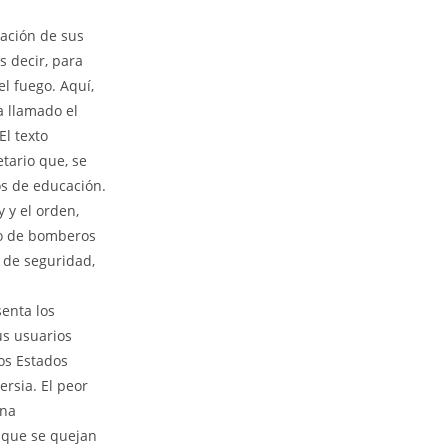
tación de sus
s decir, para
l fuego. Aquí,
a llamado el
El texto
tario que, se
os de educación.
 y el orden,
to de bomberos
 de seguridad,
senta los
us usuarios
os Estados
rsia. El peor
una
 que se quejan