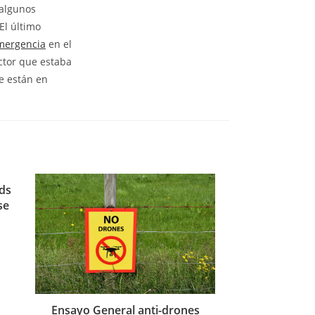
 algunos
El último
ergencia
en el
ctor que estaba
e están en
ds
se
Ensayo General anti-drones