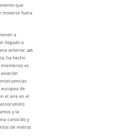
glamento que
de moverse fuera
 vienen a
an llegado a
ana anterior,
un
ia, ha hecho
0 miembros) es
 aviación
consecuencias
a europea de
 el aire en el
association)
ramos y la
fona conocido y
entos de metros