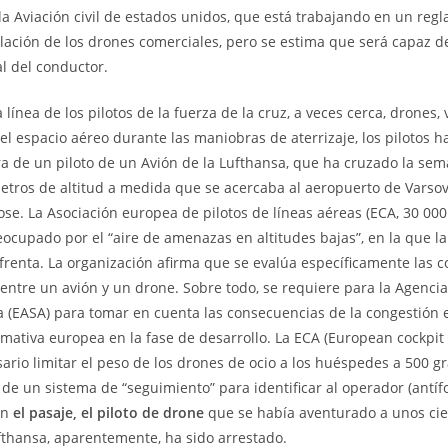
, la Aviación civil de estados unidos, que está trabajando en un re
ulación de los drones comerciales, pero se estima que será capaz 
l del conductor.
a línea de los pilotos de la fuerza de la cruz, a veces cerca, drones,
el espacio aéreo durante las maniobras de aterrizaje, los pilotos h
ra de un piloto de un Avión de la Lufthansa, que ha cruzado la sem
tros de altitud a medida que se acercaba al aeropuerto de Varsov
ose. La Asociación europea de pilotos de líneas aéreas (ECA, 30 00
eocupado por el “aire de amenazas en altitudes bajas”, en la que la
frenta. La organización afirma que se evalúa específicamente las 
 entre un avión y un drone. Sobre todo, se requiere para la Agenci
 (EASA) para tomar en cuenta las consecuencias de la congestión en
mativa europea en la fase de desarrollo. La ECA (European cockpit 
ario limitar el peso de los drones de ocio a los huéspedes a 500 g
 de un sistema de “seguimiento” para identificar al operador (antí
En
el pasaje, el piloto de drone
que se había aventurado a unos ci
fthansa, aparentemente, ha sido arrestado.